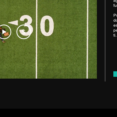
a
fu
Pu
d
e
p
$
ti.