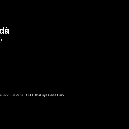
rdà
)
 Audiovisual Media ·
CMG Catalunya Media Grup.