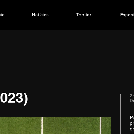
cio
Notícies
Territori
Especi
2023)
2
D
Pá
pr
en