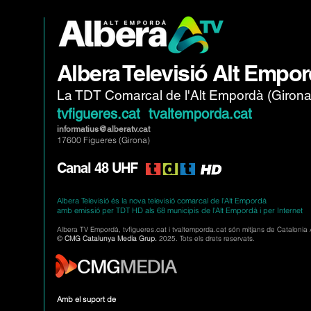
Albera Televisió Alt Empo
La TDT Comarcal de l'Alt Empordà (Girona
tvfigueres.cat tvaltemporda.cat
informatius@alberatv.cat
17600 Figueres (Girona)
Canal 48 UHF
Albera Televisió és la nova televisió comarcal de l'Alt Empordà
amb emissió per TDT HD als 68 municipis de l'Alt Empordà i per Internet
Albera TV Empordà, tvfigueres.cat i tvaltemporda.cat són mitjans de Catalonia
©
CMG Catalunya Media Grup.
2025. Tots els drets reservats.
Amb el suport de