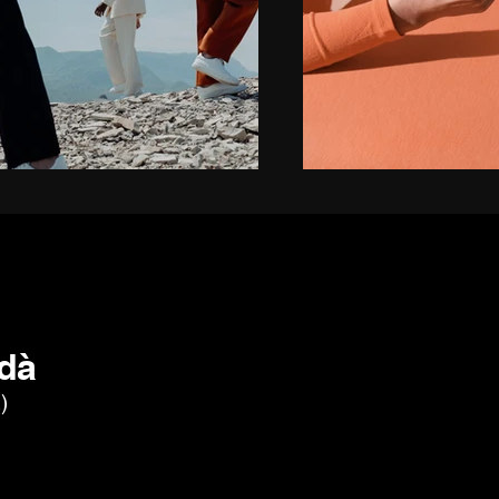
rdà
)