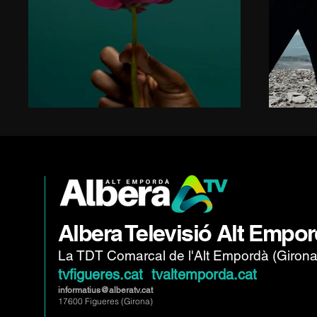
Albera Televisió Alt Empo
La TDT Comarcal de l'Alt Empordà (Girona
tvfigueres.cat tvaltemporda.cat
informatius@alberatv.cat
17600 Figueres (Girona)