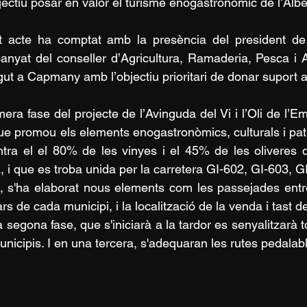
jectiu posar en valor el turisme enogastronòmic de l’Albe
 acte ha comptat amb la presència del president de la
nyat del conseller d’Agricultura, Ramaderia, Pesca i Al
gut a Capmany amb l’objectiu prioritari de donar suport a
mera fase del projecte de l’Avinguda del Vi i l’Oli de l’E
ue promou els elements enogastronòmics, culturals i pat
tra el el 80% de les vinyes i el 45% de les oliveres 
, i que es troba unida per la carretera GI-602, GI-603, G
 s'ha elaborat nous elements com les passejades entre 
rs de cada municipi, i la localització de la venda i tast de 
 segona fase, que s'iniciarà a la tardor es senyalitzarà 
unicipis. I en una tercera, s'adequaran les rutes pedalabl