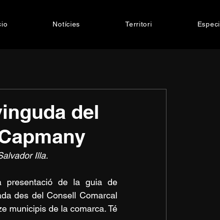
cio
Notícies
Territori
Especi
vinguda del
 a Capmany
alvador Illa.
 presentació de la guia de 
lsada des del Consell Comarcal 
ze municipis de la comarca. Té 