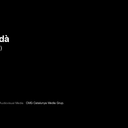
rdà
)
 Audiovisual Media ·
CMG Catalunya Media Grup.