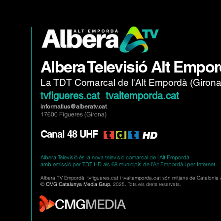
Albera Televisió Alt Empo
La TDT Comarcal de l'Alt Empordà (Girona
tvfigueres.cat tvaltemporda.cat
informatius@alberatv.cat
17600 Figueres (Girona)
Canal 48 UHF
Albera Televisió és la nova televisió comarcal de l'Alt Empordà
amb emissió per TDT HD als 68 municipis de l'Alt Empordà i per Internet
Albera TV Empordà, tvfigueres.cat i tvaltemporda.cat són mitjans de Catalonia
©
CMG Catalunya Media Grup.
2025. Tots els drets reservats.