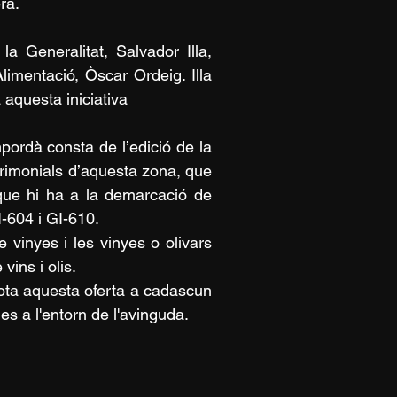
ra.
 Generalitat, Salvador Illa, 
imentació, Òscar Ordeig. Illa 
 aquesta iniciativa
mpordà consta de l’edició de la 
rimonials d’aquesta zona, que 
que hi ha a la demarcació de 
I-604 i GI-610.
vinyes i les vinyes o olivars 
vins i olis.
tota aquesta oferta a cadascun 
es a l'entorn de l'avinguda.