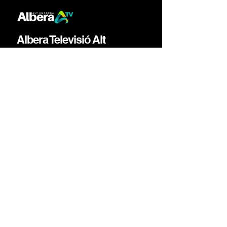
Albera Televisió Alt
Empordà
La TDT Comarcal de l'Alt Empordà
(Girona)
tvfigueres.cat tvaltemporda.cat
informatius@alberatv.cat
17600 Figueres (Girona)
Albera Televisió és la nova televisió comarcal de l'Alt
Empordà
amb emissió per TDT HD als 68 municipis de l'Alt
Empordà i per Internet
Albera TV Empordà, tvfigueres.cat i
tvaltemporda.cat són mitjans de Catalonia
Audiovisual Media ·
CMG Catalunya Media Grup.
©
CMG Catalunya Media Grup.
2025. Tots els drets
reservats.